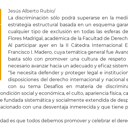
Jesús Alberto Rubio/
La discriminación sólo podrá superarse en la med
estrategia estructural basada en un esquema gar
cualquier tipo de exclusión en todas las esferas de
Flores Madrigal, académica de la Facultad de Derec
Al participar ayer en la II Cátedra Internacional 
Francisco I. Madero, cuya temática general fue Avan
basta sólo con promover una cultura de respeto
necesario avanzar hacia un adecuado y eficaz sistema
“Se necesita defender y proteger legal e instituciona
disposiciones del derecho internacional y nacional e
con su tema Desafíos en materia de discrimin
ndición social y económica, el culto, apariencia física, ca
e fundada sistemática y socialmente extendida de desp
elacionado con una desventaja inmerecida y que tiene po
ciedad es que todos debemos promover y celebrar el der