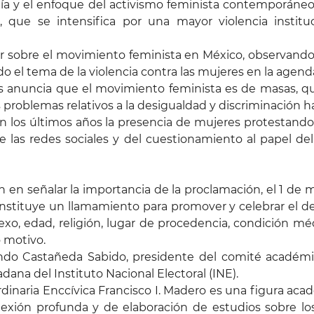
ía y el enfoque del activismo feminista contemporáneo 
, que se intensifica por una mayor violencia instituc
ionar sobre el movimiento feminista en México, observan
nado el tema de la violencia contra las mujeres en la agen
anuncia que el movimiento feminista es de masas, que
problemas relativos a la desigualdad y discriminación h
en los últimos años la presencia de mujeres protestand
las redes sociales y del cuestionamiento al papel del g
on en señalar la importancia de la proclamación, el 1 d
 constituye un llamamiento para promover y celebrar el d
, edad, religión, lugar de procedencia, condición médic
o motivo.
ando Castañeda Sabido, presidente del comité académi
dana del Instituto Nacional Electoral (INE).
dinaria Enccívica Francisco I. Madero es una figura aca
exión profunda y de elaboración de estudios sobre los