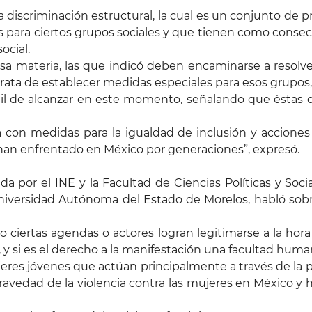
discriminación estructural, la cual es un conjunto de pr
es para ciertos grupos sociales y que tienen como conse
ocial.
a materia, las que indicó deben encaminarse a resolve
rata de establecer medidas especiales para esos grupos, 
il de alcanzar en este momento, señalando que éstas de
a con medidas para la igualdad de inclusión y acciones 
 han enfrentado en México por generaciones”, expresó.
ada por el INE y la Facultad de Ciencias Políticas y So
Universidad Autónoma del Estado de Morelos, habló sob
 ciertas agendas o actores logran legitimarse a la hora
, y si es el derecho a la manifestación una facultad huma
ujeres jóvenes que actúan principalmente a través de la p
gravedad de la violencia contra las mujeres en México y h