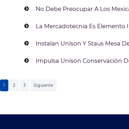
No Debe Preocupar A Los Mexic
La Mercadotecnia Es Elemento 
Instalan Unison Y Staus Mesa De
Impulsa Unison Conservación De
Navegación
1
2
3
Siguiente
de
entradas