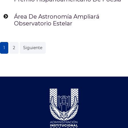
Área De Astronomía Ampliará
Observatorio Estelar
Navegación
1
2
Siguiente
de
entradas