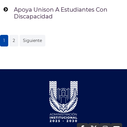
Apoya Unison A Estudiantes Con
Discapacidad
Navegación
1
2
Siguiente
de
entradas